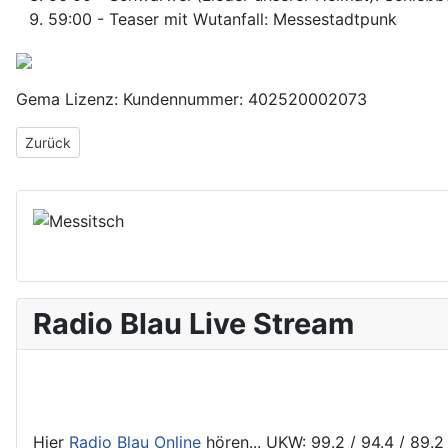
59:00 - Teaser mit Wutanfall: Messestadtpunk
Gema Lizenz: Kundennummer: 402520002073
Vorheriger Beitrag: 2. Sendung - Wutanfall
Zurück
Radio Blau Live Stream
Hier
Radio Blau Online
hören... UKW: 99.2 / 94.4 / 89.