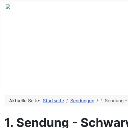
Neues und Altes aus der ostdeutschen Indie-Musikszene
Messitsch
Sendungen
Bands & Projekte
History
Doku TV/Film
Service
Aktuelle Seite:
Startseite
Sendungen
1. Sendung 
1. Sendung - Schwar