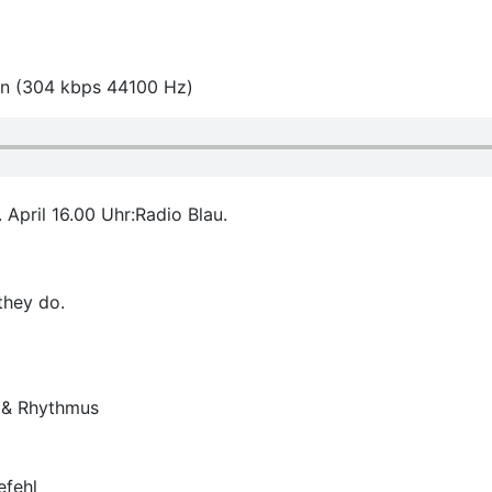
en (304 kbps 44100 Hz)
pril 16.00 Uhr:Radio Blau.
they do.
e & Rhythmus
efehl