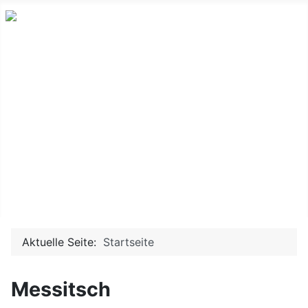
Neues und Altes aus der ostdeutschen Indie-Musikszene
Messitsch
Sendungen
Bands & Projekte
History
Doku TV/Film
Service
Aktuelle Seite:
Startseite
Messitsch