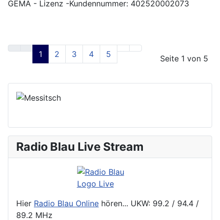
GEMA - Lizenz -Kundennummer: 402520002073
1
2
3
4
5
Seite 1 von 5
Radio Blau Live Stream
Hier
Radio Blau Online
hören... UKW: 99.2 / 94.4 /
89.2 MHz