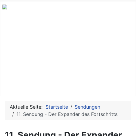
Neues und Altes aus der ostdeutschen Indie-Musikszene
Messitsch
Sendungen
Bands & Projekte
History
Doku TV/Film
Service
Aktuelle Seite:
Startseite
Sendungen
11. Sendung - Der Expander des Fortschritts
11. Sendung - Der Expander