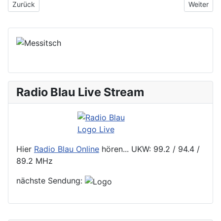
Vorheriger Beitrag: 12. Sendung - Kai-Uwe Kohlschmidt - Sando
Nächster 
Zurück
Weiter
Radio Blau Live Stream
Hier
Radio Blau Online
hören... UKW: 99.2 / 94.4 /
89.2 MHz
nächste Sendung: