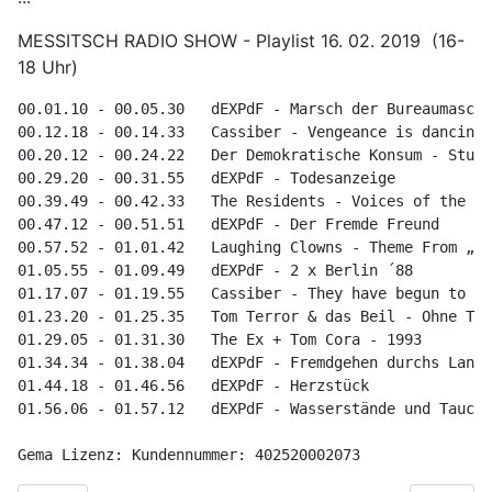
MESSITSCH RADIO SHOW - Playlist 16. 02. 2019 (16-
18 Uhr)
00.01.10 - 00.05.30   dEXPdF - Marsch der Bureaumaschi
00.12.18 - 00.14.33   Cassiber - Vengeance is dancing
00.20.12 - 00.24.22   Der Demokratische Konsum - Sturm
00.29.20 - 00.31.55   dEXPdF - Todesanzeige
00.39.49 - 00.42.33   The Residents - Voices of the Ai
00.47.12 - 00.51.51   dEXPdF - Der Fremde Freund
00.57.52 - 01.01.42   Laughing Clowns - Theme From „Ma
01.05.55 - 01.09.49   dEXPdF - 2 x Berlin ´88
01.17.07 - 01.19.55   Cassiber - They have begun to mo
01.23.20 - 01.25.35   Tom Terror & das Beil - Ohne Tit
01.29.05 - 01.31.30   The Ex + Tom Cora - 1993
01.34.34 - 01.38.04   dEXPdF - Fremdgehen durchs Land
01.44.18 - 01.46.56   dEXPdF - Herzstück
01.56.06 - 01.57.12   dEXPdF - Wasserstände und Taucht
Gema Lizenz: Kundennummer: 402520002073