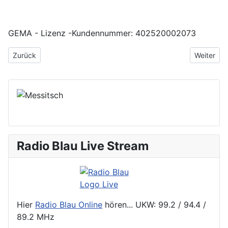
GEMA - Lizenz -Kundennummer: 402520002073
Vorheriger Beitrag: 18. Sendung - Heldenstadt.Anders
Nächster 
Zurück
Weiter
Radio Blau Live Stream
Hier
Radio Blau Online
hören... UKW: 99.2 / 94.4 /
89.2 MHz