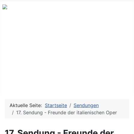
Neues und Altes aus der ostdeutschen Indie-Musikszene
Messitsch
Sendungen
Bands & Projekte
History
Doku TV/Film
Service
Aktuelle Seite:
Startseite
Sendungen
17. Sendung - Freunde der italienischen Oper
17. Sendung - Freunde der