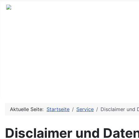
Neues und Altes aus der ostdeutschen Indie-Musikszene
Messitsch
Sendungen
Bands & Projekte
History
Doku TV/Film
Service
Aktuelle Seite:
Startseite
Service
Disclaimer und 
Disclaimer und Date