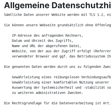
Allgemeine Datenschutzh
Sämtliche Daten unserer Website werden mit TLS 1.2, einer AES-128 Bit Verschlüsselung via SSL übermittelt.

Sie können unsere Webseite grundsätzlich ohne Offenlegung Ihrer Identität nutzen. Beim Aufrufen unserer Website werden durch den auf Ihrem Endgerät zum Einsatz kommenden Browser automatisch Informationen an den Server unserer Website gesendet. Diese Informationen werden temporär in einem sog. Logfile gespeichert. Folgende Informationen werden dabei ohne Ihr Zutun erfasst und bis zur automatisierten Löschung gespeichert:

    IP-Adresse des anfragenden Rechners,
    Datum und Uhrzeit des Zugriffs,
    Name und URL der abgerufenen Datei,
    Website, von der aus der Zugriff erfolgt (Referrer-URL),
    verwendeter Browser und ggf. das Betriebssystem Ihres Rechners sowie der Name Ihres Access-Providers.

Die genannten Daten werden durch uns zu folgenden Zwecken verarbeitet:

    Gewährleistung eines reibungslosen Verbindungsaufbaus der Website,
    Gewährleistung einer komfortablen Nutzung unserer Website,
    Auswertung der Systemsicherheit und -stabilität sowie
    zu weiteren administrativen Zwecken.

Die Rechtsgrundlage für die Datenverarbeitung ist Art. 6 Abs. 1 S. 1 lit. f DSGVO.

Unser berechtigtes Interesse folgt aus oben aufgelisteten Zwecken zur Datenerhebung. In keinem Fall verwenden wir die erhobenen Daten zu dem Zweck, Rückschlüsse auf Ihre Person zu ziehen. Darüber hinaus setzen wir beim Besuch dieser Website Cookies sowie Analysedienste ein. Nähere Erläuterungen dazu erhalten Sie im nachfolgenden Abschnitt. Die Daten werden, sofern nicht anders vermerkt, ausschliesslich auf unseren eigenen Servern (Serverstandort Schweiz) gespeichert. Es werden keine Daten an Dritte weitergegeben.
Wir können durch Veröffentlichung die Datenschutzerklärung auf unserer Webseite jederzeit anpassen.

Benutzer-Rechte: Auskunft / Berichtigung / Löschung / Widerspruch 
Betreffend Ihrer gespeicherten Daten haben Sie das Recht auf Auskunft, Löschung und Berichtigung. Ebenfalls haben Sie auch das Recht auf Widerspruch. Sie können jederzeit bei joomlainfo.ch über den Umfang, die Herkunft, die Empfänger sowie auch den Zweck, der über Sie gespeicherten personenbezogenen Daten Auskunft verlangen. 
Die Auskunft erfolgt durch joomlainfo.ch jeweils innerhalb einer angemessenen Frist, schriftlich.
Wir bemühen uns stets der Aktualität und der Richtigkeit der Daten, dennoch kann es vorkommen, dass falsche Daten gespeichert sind, auf Ihre Aufforderung berichtigen wir diese selbstverständlich. Weiterhin haben Sie ebenfalls jederzeit das Recht auf Löschung Ihrer gespeicherten personenbezogenen Daten.

Benutzung der internen Website-Suche
Unsere Seite bietet eine interne Wesbite-Suche an. Dabei werden die gesuchten Begriffe über ein Formular an die Datenbank gesendet, um die möglichen Resultate ausgeben zu können. Jedoch werden auf der Seite keine Suchstatistiken (wer, wann, was gesucht hat) erfasst.

Verwendung von Schriften und Icons
Diese Seite nutzt zur einheitlichen Darstellung von Schriftarten und Icons so genannte Web Fonts und Grafiken, die über Cloudflare bereitgestellt werden. Beim Aufruf einer Seite lädt Ihr Browser die benötigten Web Fonts und Grafiken in ihren Browsercache, um Texte und Schriftarten korrekt anzuzeigen. Wenn Ihr Browser Web Fonts nicht unterstützt, wird eine Standardschrift von Ihrem Computer genutzt. Bei den Grafiken wird anstelle der Grafik ein Quadrat dargestellt.
Weitere Informationen zum Datenauslieferungs-Service von Cloudflare, 25 Lavington Street 2nd Floor London SE1 0NZ gibt es hier.

Benutzung der Share-Buttons für Soziale Netzwerke
Messitsch.com bietet in seinen Beiträgen die Möglichkeit der Nutzung von sog. „Social-Media-Buttons“ an. Zum Schutze der Daten setzen wir bei der Implementierung auf die Lösung „Shariff“. Hierdurch werden diese Buttons auf der Webseite lediglich als Grafik eingebunden, die eine Verlinkung auf die entsprechende Webseite des Button-Anbieters enthält. Erst durch Anklicken der Grafik werden Sie zu den Diensten der jeweiligen Anbieter weitergeleitet. 
Erst dann werden die Daten an die jeweiligen Anbieter gesendet. Sofern Sie die Grafik nicht anklicken, findet keinerlei Austausch zwischen Ihnen und den Anbietern der Social-Media-Buttons statt. Informationen über die Erhebung und Verwendung Ihrer Daten in den sozialen Netzwerken finden Sie in den jeweiligen Nutzungsbedingungen der entsprechenden Anbieter.

Benutzung von Cookies

Diese Webseite verwendet Cookies. Wir verwenden Cookies, um Inhalte und Anzeigen zu personalisieren, Funktionen für soziale Medien anbieten zu können und die Zugriffe auf unsere Website zu analysieren. Außerdem geben wir Informationen zu Ihrer Verwendung unserer Website an unsere Partner für soziale Medien, Werbung und Analysen weiter. 
Unsere Partner führen diese Informationen möglicherweise mit weiteren Daten zusammen, die du ihnen bereitgestellt hast oder die sie im Rahmen Ihrer Nutzung der Dienste gesammelt haben. Du gibst Einwilligung zu unseren Cookies, wenn du unsere Webseite weiterhin nutzst.
Cookies sind kleine Textdateien, die v